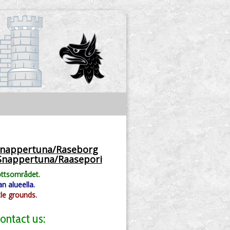
 Snappertuna/Raseborg
0 Snappertuna/Raasepori
ottsområdet.
an alueella.
tle grounds.
ontact us: