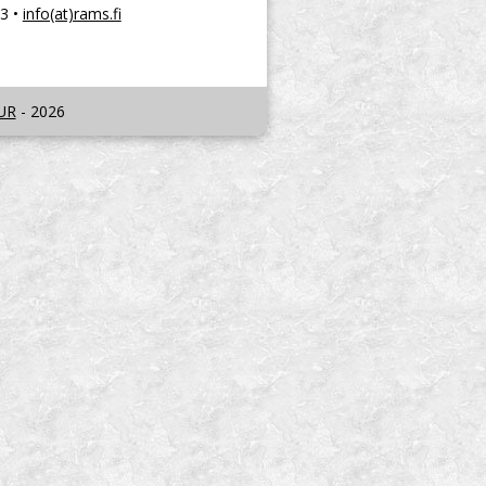
3 •
info(at)rams.fi
UR
- 2026